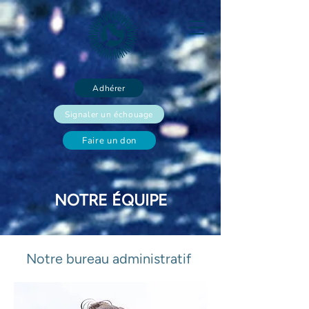
Adhérer
Signaler un échouage
Faire un don
NOTRE ÉQUIPE
Notre bureau administratif