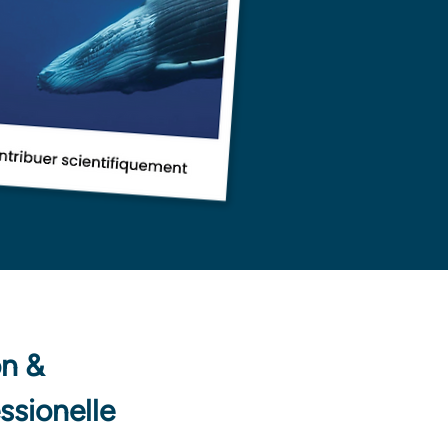
n &
essionelle