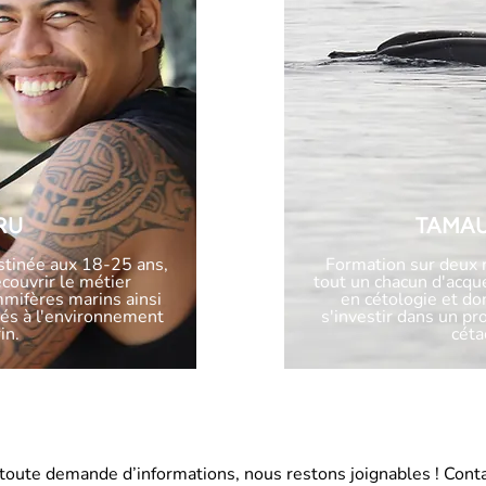
RU
TAMA
stinée aux 18-25 ans,
Formation sur deux 
couvrir le métier
tout un chacun d'acqu
mifères marins ainsi
en cétologie et do
iés à l'environnement
s'investir dans un p
in.
céta
toute demande d’informations, nous restons joignables ! Cont