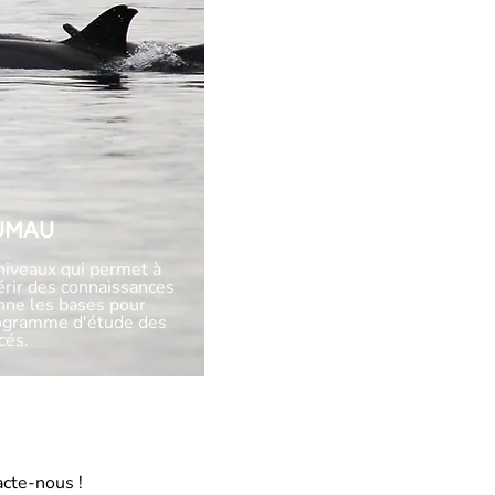
UMAU
niveaux qui permet à
érir des connaissances
nne les bases pour
rogramme d'étude des
cés.
acte-nous !