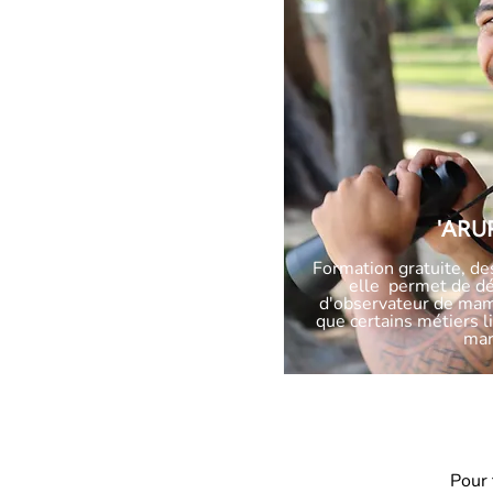
'ARU
Formation gratuite, de
elle permet de dé
d'observateur de mam
que certains métiers l
mar
Pour 