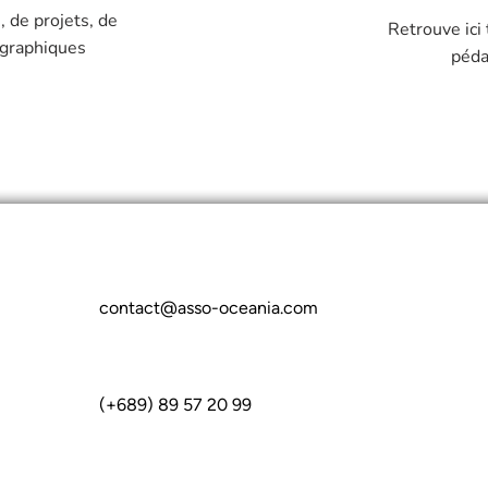
, de projets, d
e
Retrouve ici
ographiques
péda
contact@asso-oceania.com
(+689) 89 57 20 99