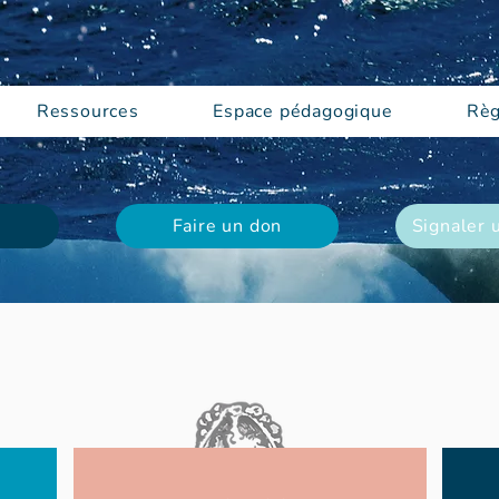
Ressources
Espace pédagogique
Règ
Faire un don
Signaler 