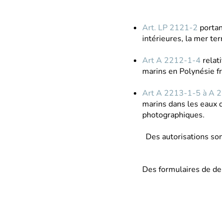
Art. LP 2121-2
portan
intérieures, la mer te
Art A 2212-1-4
relat
marins en Polynésie fra
Art A 2213-1-5 à A 
marins dans les eaux d
photographiques.
Des autorisations so
Des formulaires de dem