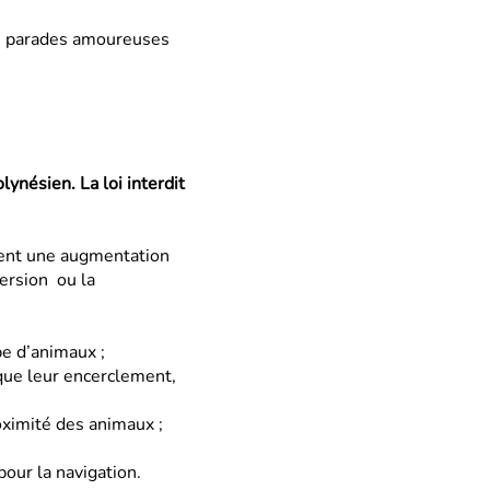
s parades amoureuses
nésien. La loi interdit
ent une augmentation
persion ou la
pe d’animaux ;
que leur encerclement,
ximité des animaux ;
our la navigation.