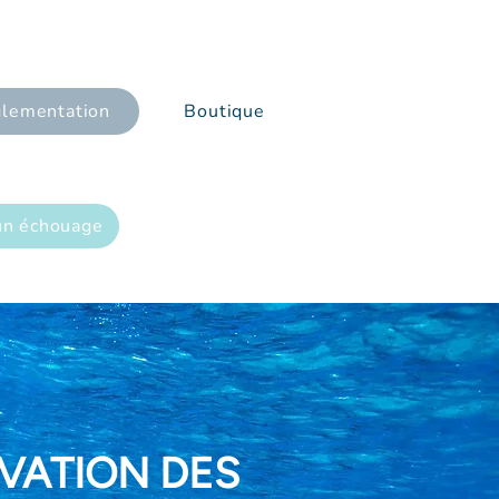
lementation
Boutique
un échouage
VATION DES